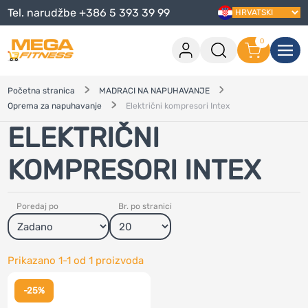
Tel. narudžbe +386 5 393 39 99
0
Prijava
0 artikala u košarici
Početna stranica
MADRACI NA NAPUHAVANJE
Oprema za napuhavanje
Električni kompresori Intex
Na blagajnu
ELEKTRIČNI
Nastavi kupnju
Prijavi se
KOMPRESORI INTEX
Jesi li zaboravio lozinku?
?
Jesi li zaboravio korisničko ime?
?
Poredaj po
Br. po stranici
Registriraj se
Kreiraj račun
Prikazano
1-1
od
1
proizvoda
-25%