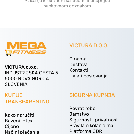
Plaćanje kreditnom karticom ili unaprijed
bankovnom doznakom
VICTURA D.O.O.
O nama
Dostava
VICTURA d.o.o.
Kontakti
INDUSTRIJSKA CESTA 5
Uvjeti poslovanja
5000 NOVA GORICA
SLOVENIA
KUPUJ
SIGURNA KUPNJA
TRANSPARENTNO
Povrat robe
Jamstvo
Kako naručiti
Sigurnost i privatnost
Bazeni Intex
Pravila o kolačićima
Cijene
Platforma ODR
Načini plaćanja