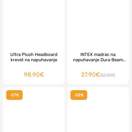
Ultra Plush Headboard
INTEX madrac na
krevet na napuhavanje
napuhavanje Dura Beam
Fiber - Tech 191 x 137 x 25
cm
98,90€
27,90€
32,90€
-27%
-22%