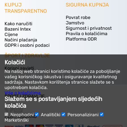
KUPUJ
SIGURNA KUPNJA
TRANSPARENTNO
Povrat robe
Jamstvo
Kako naručiti
Sigurnost i privatnost
Bazeni Intex
Pravila o kolačićima
Cijene
Platforma ODR
Načini plaćanja
GDPR i osobni podaci
ŠPORT I ZDRAVLJE
Kolačići
Korisni savjeti
Na našoj web stranici koristimo kolačiće za poboljšanje
vašeg korisničkog iskustva i osiguravanje kvalitetnog
sadržaja. Nastavkom korištenja stranice slažete se s
upotrebom kolačića.
Više o kolačićima
ŠPORT I ZDRAVLJE
Slažem se s postavljanjem sljedećih
kolačića
Neophodni
Analitički
Personalizirani
PLATI SIGURNO
Marketinški