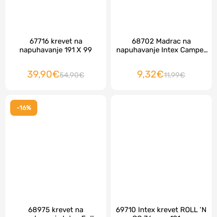
67716 krevet na
68702 Madrac na
napuhavanje 191 X 99
napuhavanje Intex Camper
Mat 183 x 69
39,90€
9,32€
54,90€
11,99€
-16%
68975 krevet na
69710 Intex krevet ROLL ‘N