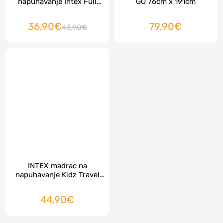
napuhavanje Intex Full
GO 76cm x 191cm
Comfort Top Bed 137x191
36,90€
79,90€
43,90€
INTEX madrac na
napuhavanje Kidz Travel
medvjedič
44,90€