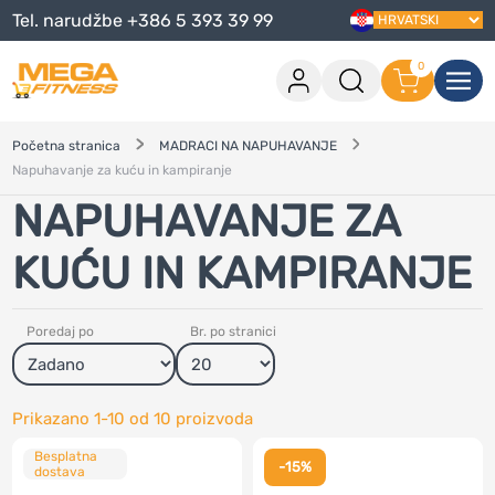
Tel. narudžbe +386 5 393 39 99
0
Prijava
0 artikala u košarici
Početna stranica
MADRACI NA NAPUHAVANJE
Napuhavanje za kuću in kampiranje
Na blagajnu
NAPUHAVANJE ZA
Nastavi kupnju
Prijavi se
KUĆU IN KAMPIRANJE
Jesi li zaboravio lozinku?
?
Jesi li zaboravio korisničko ime?
?
Poredaj po
Br. po stranici
Registriraj se
Kreiraj račun
Prikazano
1-10
od
10
proizvoda
Besplatna
-15%
dostava